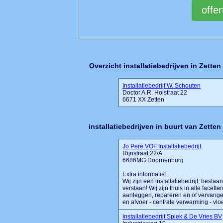
Overzicht installatiebedrijven in Zetten
Installatiebedrijf W. Schouten
Doctor A.R. Holstraat 22
6671 XX Zetten
installatiebedrijven in buurt van Zetten
Jo Pere VOF Installatiebedrijf
Rijnstraat 22/A
6686MG Doornenburg
Extra informatie:
Wij zijn een installatiebedrijf, best
verstaan! Wij zijn thuis in alle facett
aanleggen, repareren en of vervangen 
en afvoer - centrale verwarming - vloer
Installatiebedrijf Spiek & De Vries BV