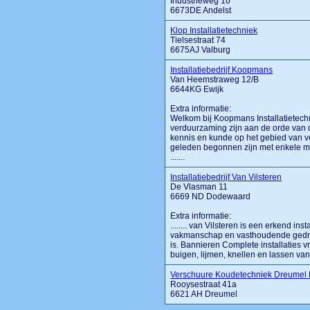
Industrieweg 10
6673DE Andelst
Klop Installatietechniek
Tielsestraat 74
6675AJ Valburg
Installatiebedrijf Koopmans
Van Heemstraweg 12/B
6644KG Ewijk
Extra informatie:
Welkom bij Koopmans Installatietec
verduurzaming zijn aan de orde van 
kennis en kunde op het gebied van 
geleden begonnen zijn met enkele m
.......
Installatiebedrijf Van Vilsteren
De Vlasman 11
6669 ND Dodewaard
Extra informatie:
........ van Vilsteren is een erkend inst
vakmanschap en vasthoudende gedreven
is. Bannieren Complete installaties 
buigen, lijmen, knellen en lassen van 
Verschuure Koudetechniek Dreumel
Rooysestraat 41a
6621 AH Dreumel