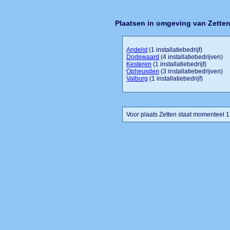
Plaatsen in omgeving van Zette
Andelst
(1 installatiebedrijf)
Dodewaard
(4 installatiebedrijven)
Kesteren
(1 installatiebedrijf)
Opheusden
(3 installatiebedrijven)
Valburg
(1 installatiebedrijf)
Voor plaats Zetten staat momenteel 1 