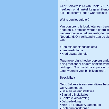
Gebr. Sakkers is lid van Uneto-VNI, 
heeft een onafhankelijke geschillen
dat u beschermt tegen wanprestatie.
Wat is een loodgieter?
Van oorsprong is loodgieter een ber
gegoten. De stroken werden gebruik
wederopbouw te helpen vestigden vee
Nederland. Om zelfstandig aan de slag
van:
• Een middenstandsdiploma
• Een vakdiploma
• Kredietwaardigheid
Tegenwoordig is het beroep erg ande
bezig met onder andere sanitair, ver
leidingen. Ook omdat de apparatuur 
tegenwoordig veel bij blijven leren.
Specialiteit
Gebr. Sakkers is een zeer divers bed
werkzaamheden:
• Gas- en waterinstallaties
• Sanitaire installaties
• Centrale verwarming
• Dakbedekking
• Zink- en loodwerkzaamheden
• Riolering ontstoppen