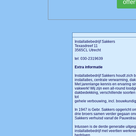
Installatiebedrijf Sakkers
Texasdreef 11
3565CL Utrecht
tel: 030-2319639
Extra informatie
Installatiebedrijf Sakkers houdt zich 
installaties, centrale verwarming,
Met jarenlange kennis en ervaring si
vakwerk! Wij zijn een all-round loodgi
dakbedekking, verschillende soorten in
tot
gehele verbouwing, incl. bouwkun
In 1947 is Gebr. Sakkers opgericht o
drie broers samen verder gegaan ond
Sakkers verhuisd vanaf de Pauwstraa
Intussen is de derde generatie uitgeg
installatiebedrijf met veertien werkn
bedrijven.