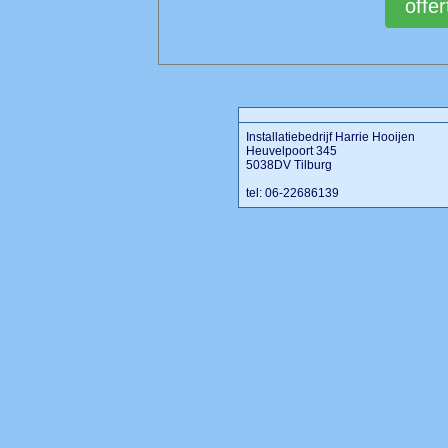
Installatiebedrijf Harrie Hooijen
Heuvelpoort 345
5038DV Tilburg
tel: 06-22686139