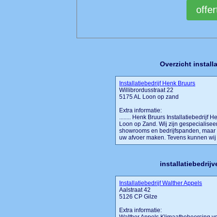
Overzicht install
Installatiebedrijf Henk Bruurs
Willibrordusstraat 22
5175 AL Loon op zand
Extra informatie:
........ Henk Bruurs Installatiebedrijf 
Loon op Zand. Wij zijn gespecialisee
showrooms en bedrijfspanden, maar w
uw afvoer maken. Tevens kunnen wij z
installatiebedrij
Installatiebedrijf Walther Appels
Aalstraat 42
5126 CP Gilze
Extra informatie: