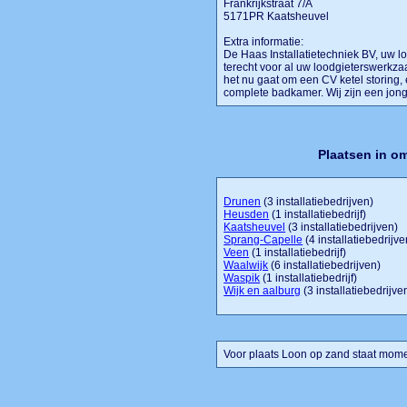
Frankrijkstraat 7/A
5171PR Kaatsheuvel
Extra informatie:
De Haas Installatietechniek BV, uw lo
terecht voor al uw loodgieterswerkza
het nu gaat om een CV ketel storing, 
complete badkamer. Wij zijn een jonge
Plaatsen in o
Drunen
(3 installatiebedrijven)
Heusden
(1 installatiebedrijf)
Kaatsheuvel
(3 installatiebedrijven)
Sprang-Capelle
(4 installatiebedrijve
Veen
(1 installatiebedrijf)
Waalwijk
(6 installatiebedrijven)
Waspik
(1 installatiebedrijf)
Wijk en aalburg
(3 installatiebedrijve
Voor plaats Loon op zand staat moment