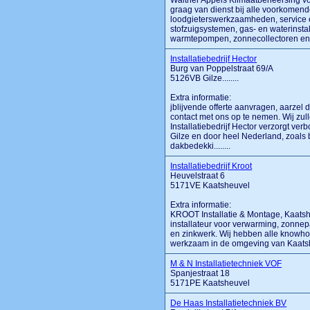
Walther Appels Klimaatbeheersing vof 
graag van dienst bij alle voorkomend
loodgieterswerkzaamheden, service 
stofzuigsystemen, gas- en waterinstall
warmtepompen, zonnecollectoren en
Installatiebedrijf Hector
Burg van Poppelstraat 69/A
5126VB Gilze........
Extra informatie:
jblijvende offerte aanvragen, aarzel da
contact met ons op te nemen. Wij zul
Installatiebedrijf Hector verzorgt ve
Gilze en door heel Nederland, zoals b.
dakbedekki........
Installatiebedrijf Kroot
Heuvelstraat 6
5171VE Kaatsheuvel
Extra informatie:
KROOT Installatie & Montage, Kaatsh
installateur voor verwarming, zonne
en zinkwerk. Wij hebben alle knowhow 
werkzaam in de omgeving van Kaatsheu
M & N Installatietechniek VOF
Spanjestraat 18
5171PE Kaatsheuvel
De Haas Installatietechniek BV