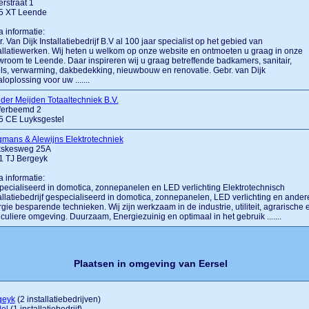
rstraat 1
5 XT Leende
a informatie:
. Van Dijk Installatiebedrijf B.V al 100 jaar specialist op het gebied van
allatiewerken. Wij heten u welkom op onze website en ontmoeten u graag in onze
room te Leende. Daar inspireren wij u graag betreffende badkamers, sanitair,
ls, verwarming, dakbedekking, nieuwbouw en renovatie. Gebr. van Dijk
aloplossing voor uw .......
der Meijden Totaaltechniek B.V.
ferbeemd 2
5 CE Luyksgestel
mans & Alewijns Elektrotechniek
kskesweg 25A
1 TJ Bergeyk
a informatie:
ecialiseerd in domotica, zonnepanelen en LED verlichting Elektrotechnisch
allatiebedrijf gespecialiseerd in domotica, zonnepanelen, LED verlichting en ander
gie besparende technieken. Wij zijn werkzaam in de industrie, utiliteit, agrarische 
iculiere omgeving. Duurzaam, Energiezuinig en optimaal in het gebruik .......
Plaatsen in omgeving van Eersel
geyk
(2 installatiebedrijven)