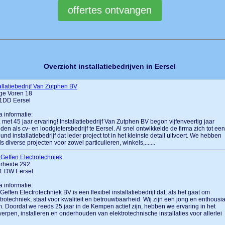
Overzicht installatiebedrijven in Eersel
allatiebedrijf Van Zutphen BV
ge Voren 18
1DD Eersel
a informatie:
.... met 45 jaar ervaring! Installatiebedrijf Van Zutphen BV begon vijfenveertig jaar
den als cv- en loodgietersbedrijf te Eersel. Al snel ontwikkelde de firma zich tot een
ound installatiebedrijf dat ieder project tot in het kleinste detail uitvoert. We hebben
s diverse projecten voor zowel particulieren, winkels,.......
Geffen Electrotechniek
rheide 292
1 DW Eersel
a informatie:
Geffen Electrotechniek BV is een flexibel installatiebedrijf dat, als het gaat om
trotechniek, staat voor kwaliteit en betrouwbaarheid. Wij zijn een jong en enthousia
. Doordat we reeds 25 jaar in de Kempen actief zijn, hebben we ervaring in het
erpen, installeren en onderhouden van elektrotechnische installaties voor allerlei