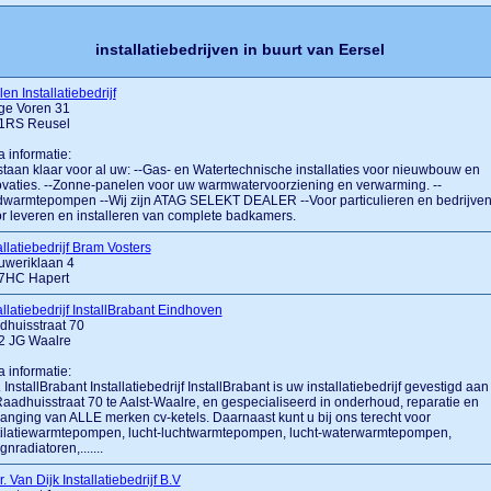
installatiebedrijven in buurt van Eersel
en Installatiebedrijf
ge Voren 31
1RS Reusel
a informatie:
staan klaar voor al uw: --Gas- en Watertechnische installaties voor nieuwbouw en
vaties. --Zonne-panelen voor uw warmwatervoorziening en verwarming. --
warmtepompen --Wij zijn ATAG SELEKT DEALER --Voor particulieren en bedrijven.
r leveren en installeren van complete badkamers.
allatiebedrijf Bram Vosters
uweriklaan 4
7HC Hapert
allatiebedrijf InstallBrabant Eindhoven
dhuisstraat 70
2 JG Waalre
a informatie:
.... InstallBrabant Installatiebedrijf InstallBrabant is uw installatiebedrijf gevestigd aan
aadhuisstraat 70 te Aalst-Waalre, en gespecialiseerd in onderhoud, reparatie en
anging van ALLE merken cv-ketels. Daarnaast kunt u bij ons terecht voor
tilatiewarmtepompen, lucht-luchtwarmtepompen, lucht-waterwarmtepompen,
gnradiatoren,.......
. Van Dijk Installatiebedrijf B.V