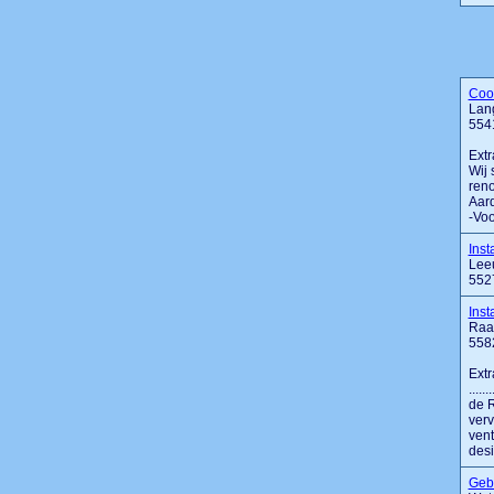
Cool
Lan
554
Extr
Wij 
reno
Aard
-Voo
Inst
Lee
552
Inst
Raa
558
Extr
....
de R
verv
ven
desi
Gebr