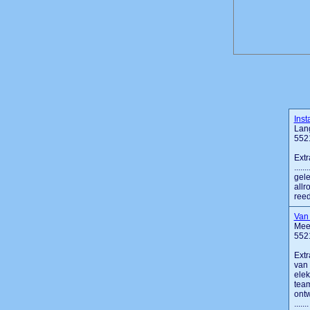
Inst
Lan
552
Extr
....
gele
allr
reed
Van 
Mee
552
Extr
van 
elek
team
ontw
.......