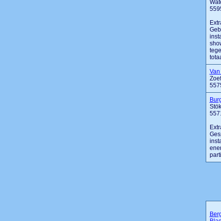
Wate
559
Extr
Gebr
inst
show
tege
tota
Van 
Zoe
557
Burg
Stö
557
Extr
Gesp
inst
ener
part
Ber