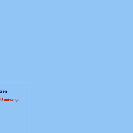
g en
.
U ontvangt