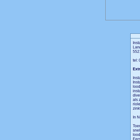
Inst
Lan
552
tel:
Extr
Inst
Inst
lood
inst
dive
als 
riol
zink
In 
Toen
snel
lood
Eers