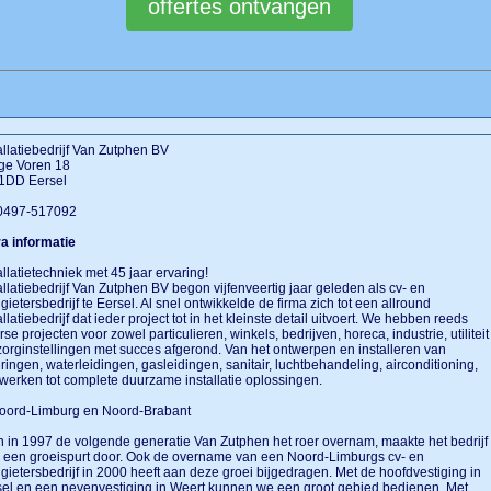
allatiebedrijf Van Zutphen BV
ge Voren 18
1DD Eersel
 0497-517092
a informatie
allatietechniek met 45 jaar ervaring!
allatiebedrijf Van Zutphen BV begon vijfenveertig jaar geleden als cv- en
gietersbedrijf te Eersel. Al snel ontwikkelde de firma zich tot een allround
allatiebedrijf dat ieder project tot in het kleinste detail uitvoert. We hebben reeds
rse projecten voor zowel particulieren, winkels, bedrijven, horeca, industrie, utiliteit
zorginstellingen met succes afgerond. Van het ontwerpen en installeren van
eringen, waterleidingen, gasleidingen, sanitair, luchtbehandeling, airconditioning,
werken tot complete duurzame installatie oplossingen.
Noord-Limburg en Noord-Brabant
 in 1997 de volgende generatie Van Zutphen het roer overnam, maakte het bedrijf 
 een groeispurt door. Ook de overname van een Noord-Limburgs cv- en
gietersbedrijf in 2000 heeft aan deze groei bijgedragen. Met de hoofdvestiging in
el en een nevenvestiging in Weert kunnen we een groot gebied bedienen. Met