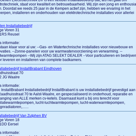
Geffen Electrotechniek BV is een flexibel installatiebedrijf dat, als het gaat om
trotechniek, staat voor kwaliteit en betrouwbaarheid. Wij zijn een jong en enthousia
. Doordat we reeds 25 jaar in de Kempen actief zijn, hebben we ervaring in het
erpen, installeren en onderhouden van elektrotechnische installaties voor allerlei
en Installatiebedrijf
ge Voren 31
1RS Reusel
a informatie:
staan klaar voor al uw: --Gas- en Watertechnische installaties voor nieuwbouw en
vaties. --Zonne-panelen voor uw warmwatervoorziening en verwarming. --
warmtepompen --Wij zijn ATAG SELEKT DEALER --Voor particulieren en bedrijven.
r leveren en installeren van complete badkamers.
allatiebedrijf InstallBrabant Eindhoven
dhuisstraat 70
2 JG Waalre
a informatie:
.... InstallBrabant Installatiebedrijf InstallBrabant is uw installatiebedrijf gevestigd aan
aadhuisstraat 70 te Aalst-Waalre, en gespecialiseerd in onderhoud, reparatie en
anging van ALLE merken cv-ketels. Daarnaast kunt u bij ons terecht voor
tilatiewarmtepompen, lucht-luchtwarmtepompen, lucht-waterwarmtepompen,
gnradiatoren,.......
allatiebedrijf Van Zutphen BV
ge Voren 18
1DD Eersel
a informatie: