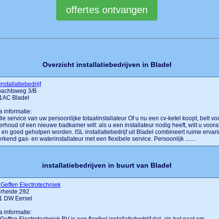
Overzicht installatiebedrijven in Bladel
Installatiebedrijf
achtsweg 3/B
1AC Bladel
a informatie:
le service van uw persoonlijke totaalinstallateur Of u nu een cv-ketel koopt, belt vo
rhoud of een nieuwe badkamer wilt: als u een installateur nodig heeft, wilt u voora
 en goed geholpen worden. ISL installatiebedrijf uit Bladel combineert ruime ervar
erkend gas- en waterinstallateur met een flexibele service. Persoonlijk .......
installatiebedrijven in buurt van Bladel
Geffen Electrotechniek
rheide 292
1 DW Eersel
a informatie: