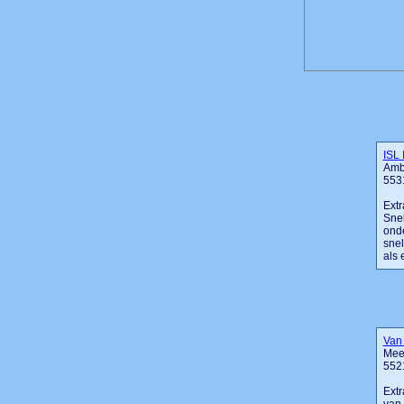
ISL 
Amb
553
Extr
Snel
onde
snel
als 
Van 
Mee
552
Extr