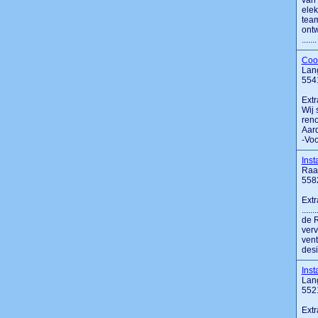
van 
elek
team
ontw
.......
Cool
Lan
554
Extr
Wij 
reno
Aard
-Voo
Inst
Raa
558
Extr
....
de R
verv
ven
desi
Inst
Lan
552
Extr