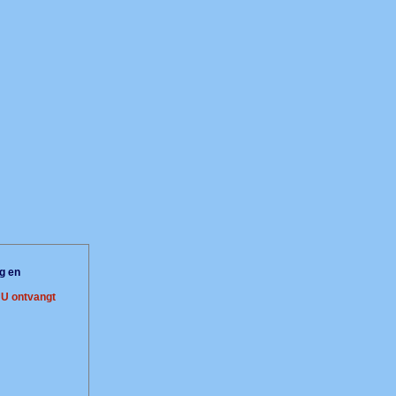
g en
.
U ontvangt