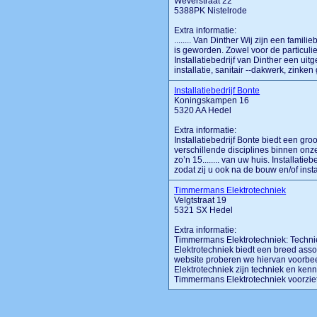
Weverstraat 22
5388PK Nistelrode
Extra informatie:
........ Van Dinther Wij zijn een famil
is geworden. Zowel voor de particulie
Installatiebedrijf van Dinther een uit
installatie, sanitair --dakwerk, zinken g
Installatiebedrijf Bonte
Koningskampen 16
5320 AA Hedel
Extra informatie:
Installatiebedrijf Bonte biedt een gr
verschillende disciplines binnen on
zo’n 15........ van uw huis. Installatie
zodat zij u ook na de bouw en/of instal
Timmermans Elektrotechniek
Velgtstraat 19
5321 SX Hedel
Extra informatie:
Timmermans Elektrotechniek: Techn
Elektrotechniek biedt een breed ass
website proberen we hiervan voorbee
Elektrotechniek zijn techniek en ken
Timmermans Elektrotechniek voorziet u 