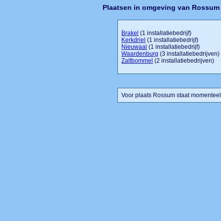
Plaatsen in omgeving van Rossum
Brakel
(1 installatiebedrijf)
Kerkdriel
(1 installatiebedrijf)
Nieuwaal
(1 installatiebedrijf)
Waardenburg
(3 installatiebedrijven)
Zaltbommel
(2 installatiebedrijven)
Voor plaats Rossum staat momenteel 1