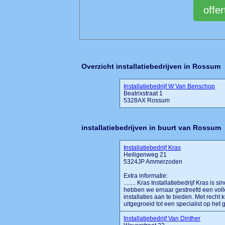
Overzicht installatiebedrijven in Rossum
Installatiebedrijf W Van Benschop
Beatrixstraat 1
5328AX Rossum
installatiebedrijven in buurt van Rossum
Installatiebedrijf Kras
Heiligenweg 21
5324JP Ammerzoden
Extra informatie:
........ Kras Installatiebedrijf Kras is 
hebben we ernaar gestreefd een voll
installaties aan te bieden. Met recht 
uitgegroeid tot een specialist op het 
Installatiebedrijf Van Dinther