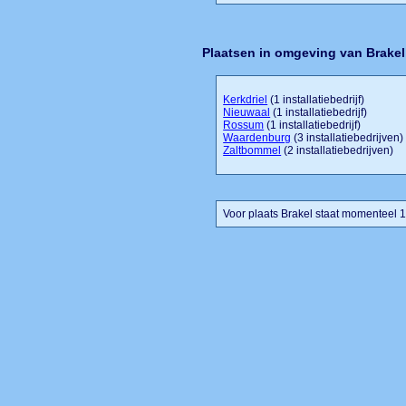
Plaatsen in omgeving van Brakel
Kerkdriel
(1 installatiebedrijf)
Nieuwaal
(1 installatiebedrijf)
Rossum
(1 installatiebedrijf)
Waardenburg
(3 installatiebedrijven)
Zaltbommel
(2 installatiebedrijven)
Voor plaats Brakel staat momenteel 1 