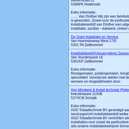
Weverstraat 22
5388PK Nistelrode
Extra informatie:
........ Van Dinther Wij zijn een famil
is geworden. Zowel voor de particulie
Installatiebedrijf van Dinther een uit
installatie, sanitair --dakwerk, zinken g
De Gram Installatie en Service
Van Heemstraweg West 17/D
5301 PA Zaltbommel
Installatiebedrijf Aquasystems Zwaa
Van Voordenpark 16
5301KP Zaltbommel
Extra informatie:
Rioolgemalen, poldergemalen, bergb
specialiteit. Voordat we starten met
wensen en mogelijkheden door.
Ago Montage & Install techniek (Pete
Industriepark 11/A/B
5374CM Schaijk
Extra informatie:
AGO Totaaltechniek BV gevestigd aan 
servicegericht installatiebedrijf wel
AGO Totaaltechniek BV verrichten al
installaties voor zowel de particulie
alle andere installatiebedrijven bin