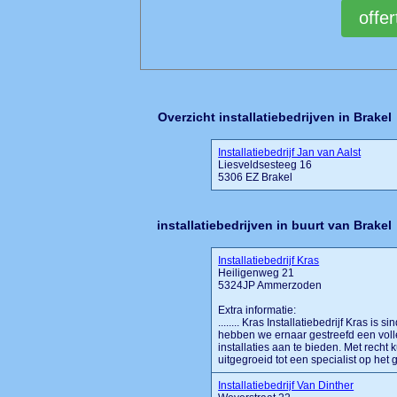
Overzicht installatiebedrijven in Brakel
Installatiebedrijf Jan van Aalst
Liesveldsesteeg 16
5306 EZ Brakel
installatiebedrijven in buurt van Brakel
Installatiebedrijf Kras
Heiligenweg 21
5324JP Ammerzoden
Extra informatie:
........ Kras Installatiebedrijf Kras is 
hebben we ernaar gestreefd een voll
installaties aan te bieden. Met recht 
uitgegroeid tot een specialist op het 
Installatiebedrijf Van Dinther