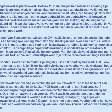
gieterwerk is precisiewerk. Het vak tot in de puntjes beheersen en ervaring zijn
ngrijk om goed werk te maken. Maar ook maximale aandacht voor veiligheid en
treffende oplossingen bieden voor onverwachte situaties, zijn belangrijk. Voor Van
beek is elke opdracht een nieuwe opdracht. Iedere opdracht wordt zorgvuldig
bereid. Wát moeten we maken en hóe gaan we het maken, zijn de vragen die
daard zijn. Maar standaardwerk, werken op de automatische piloot, past niet bij Va
beek. U heeft immers te maken met vakmensen die u van dienst zijn met in alle
ichten goed werk.
door Van Sonsbeek gerealiseerde CV-installatie zorgt onder alle omstandigheden
 een behaaglijke woning. Want Van Sonsbeek gaat niet over één nacht ijs. Iedere
ng is immers anders qua ligging en isolatiewaarde, iedere klant heeft andere eise
comfort. Een zorgvuldige capaciteitberekening is noodzakelijk om maatwerk te
ren. Maar welke CV-installatie het ook wordt: Van Sonsbeek werkt uitsluitend met A
en als Nefit en Valliant. Vanzelfsprekend zijn ook de radiatoren van hoge kwaliteit
 soorten, kleuren en formaten zijn mogelijk. Ook dat hoort bij maatwerk. Dat u ook
 rekenen op een letterlijk en figuurlijk vlekkeloze uitvoering van de werkzaamhede
geen verrassing zijn. Omdat Van Sonsbeek deel uitmaakt van Energieservice, een
nwerkingsverband van regionale installateurs, bent u ook verzekerd van perfect
rhoud en een optimale service.
warmwatervoorziening in combinatie met uw CV-ketel? Een losse boiler of een
ige close-in boiler in uw keuken? Of liever een bad- of een keukengeiser?
hedendaagse mogelijkheden voor een comfortabele warmwatervoorziening zijn
o. Ook hier is maatwerk een vereiste. Want wat is er vervelender dan onder de
he geconfronteerd te worden met een miezerig straaltje of, nog erger, een
rwachte straal koud water? Daarom is ook hier een goede voorbereiding het halv
. Met een warmwatervoorziening van Van Sonsbeek komt u niet voor verrassingen
an.