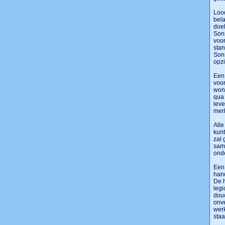
Lood
bela
doel
Sons
voor
stan
Sons
opz
Een 
voor
woni
qua 
leve
merk
Alle
kunt
zal 
same
onde
Een 
hand
De 
legi
douc
onve
werk
sta