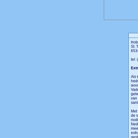
Inst
St.
653
tel:
Extr
Als 
hede
woo
Vad
gele
van 
sani
Met 
de s
nodi
Nede
mees
extr
gest