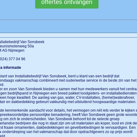
allatiebedrijf Van Sonsbeek
 Teunismolenweg 50a
4 AG Nijmegen
 (024) 377 04 96
a informatie
klant van Installatiebedrijf Van Sonsbeek, bent u klant van een bedrijf dat
ndaags vakmanschap combineert met ouderwetse service in de beste zin van het
rd.
er en zoon Van Sonsbeek bieden u samen met hun medewerkers vanuit het centra
gen bedrijfspand in Nijmegen een breed pakket loodgieters- en installatiediensten
een hoge kwaliteit. De aanleg van gas, water, CV-installaties, (hemel)waterafvoer,
tair en dakbedekking gebeurt vakkundig met uitsluitend hoogwaardige materialen
de kenmerkende aandacht voor details, het vermogen om nét iets verder te kijken 
preekwoordelijke persoonlijke benadering, heeft Van Sonsbeek geen grote woord
g om zich te onderscheiden. Van Sonsbeek behoort tot de selecte groep
rlandse bedrijven die nog in staat zijn om uit materialen als koper, lood en zink de
t fraaie ornamenten, dakbedekkingen en gevelbekledingen te vervaardigen. Een
a onderstreping van het vakmanschap dat door opdrachtgevers zo op prijs wordt
eld.