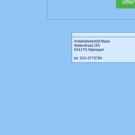
Installatiebedrijf Maas
Waterstraat 165
6541TG Nijmegen
tel: 024-3773784