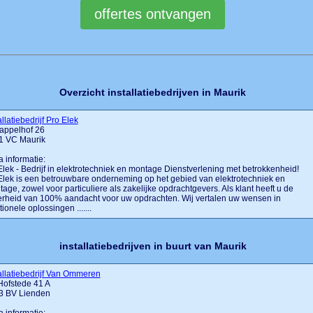
Overzicht installatiebedrijven in Maurik
allatiebedrijf Pro Elek
appelhof 26
1 VC Maurik
a informatie:
lek - Bedrijf in elektrotechniek en montage Dienstverlening met betrokkenheid!
lek is een betrouwbare onderneming op het gebied van elektrotechniek en
age, zowel voor particuliere als zakelijke opdrachtgevers. Als klant heeft u de
rheid van 100% aandacht voor uw opdrachten. Wij vertalen uw wensen in
tionele oplossingen .......
installatiebedrijven in buurt van Maurik
allatiebedrijf Van Ommeren
Hofstede 41 A
3 BV Lienden