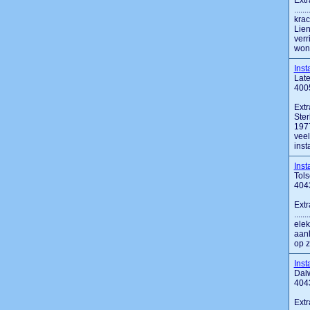
Extr
....
krac
Lien
verr
woni
Inst
Lat
400
Extr
Ster
1977
vee
inst
Inst
Tols
404
Extr
....
elek
aanl
op z
Inst
Dal
404
Extr