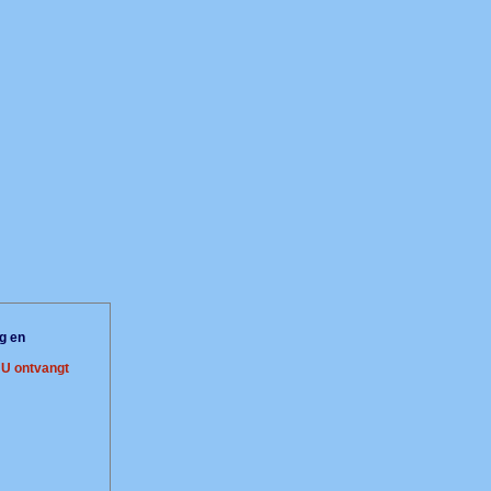
g en
.
U ontvangt