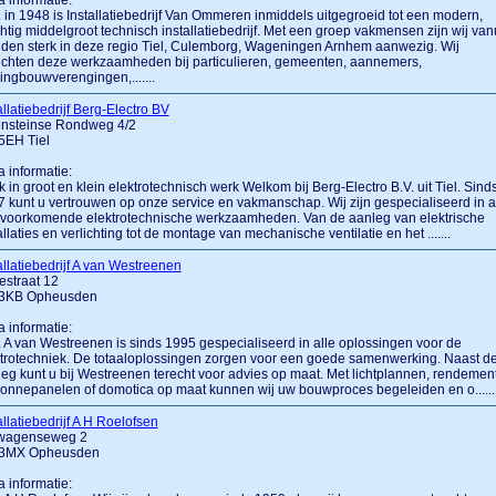
a informatie:
.... in 1948 is Installatiebedrijf Van Ommeren inmiddels uitgegroeid tot een modern,
htig middelgroot technisch installatiebedrijf. Met een groep vakmensen zijn wij vanu
den sterk in deze regio Tiel, Culemborg, Wageningen Arnhem aanwezig. Wij
ichten deze werkzaamheden bij particulieren, gemeenten, aannemers,
ngbouwverengingen,.......
allatiebedrijf Berg-Electro BV
ensteinse Rondweg 4/2
5EH Tiel
a informatie:
k in groot en klein elektrotechnisch werk Welkom bij Berg-Electro B.V. uit Tiel. Sind
 kunt u vertrouwen op onze service en vakmanschap. Wij zijn gespecialiseerd in a
lvoorkomende elektrotechnische werkzaamheden. Van de aanleg van elektrische
allaties en verlichting tot de montage van mechanische ventilatie en het .......
allatiebedrijf A van Westreenen
estraat 12
3KB Opheusden
a informatie:
.... A van Westreenen is sinds 1995 gespecialiseerd in alle oplossingen voor de
trotechniek. De totaaloplossingen zorgen voor een goede samenwerking. Naast d
eg kunt u bij Westreenen terecht voor advies op maat. Met lichtplannen, rendemen
onnepanelen of domotica op maat kunnen wij uw bouwproces begeleiden en o......
allatiebedrijf A H Roelofsen
wagenseweg 2
3MX Opheusden
a informatie: