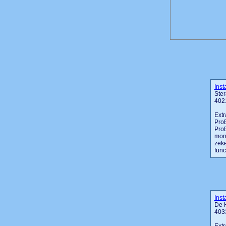
Inst
Ster
402
Extr
ProE
ProE
mont
zeke
func
Inst
De 
403