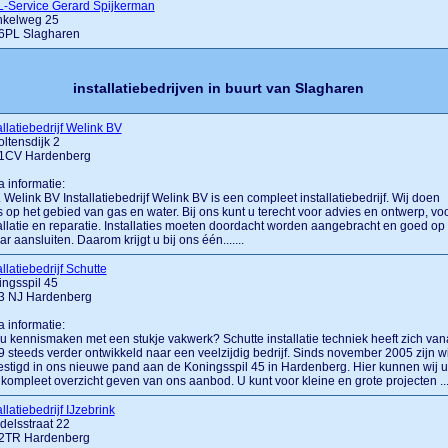
-Service Gerard Spijkerman
nkelweg 25
6PL Slagharen
installatiebedrijven in buurt van Slagharen
allatiebedrijf Welink BV
ltensdijk 2
1CV Hardenberg
a informatie:
.... Welink BV Installatiebedrijf Welink BV is een compleet installatiebedrijf. Wij doen
s op het gebied van gas en water. Bij ons kunt u terecht voor advies en ontwerp, vo
allatie en reparatie. Installaties moeten doordacht worden aangebracht en goed op
ar aansluiten. Daarom krijgt u bij ons één.......
allatiebedrijf Schutte
ngsspil 45
3 NJ Hardenberg
a informatie:
 u kennismaken met een stukje vakwerk? Schutte installatie techniek heeft zich van
 steeds verder ontwikkeld naar een veelzijdig bedrijf. Sinds november 2005 zijn wi
stigd in ons nieuwe pand aan de Koningsspil 45 in Hardenberg. Hier kunnen wij u
kompleet overzicht geven van ons aanbod. U kunt voor kleine en grote projecten ....
allatiebedrijf IJzebrink
elsstraat 22
2TR Hardenberg