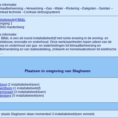
a informatie:
imaatbeheersing --Verwarming --Gas --Water --Riolering --Dakgoten --Sanitair --
bad techniek --Centraal stofzuigsysteem
allatiebedrijf BB&L
ergang 1
3NG Hardenberg
a informatie:
.... BB&L is een all-round installatiebedrijf met ruime ervaring in de woning- en
iteitsbouw, renovatie en onderhoud. Onze werkzaamheden lopen uiteen van de
eg en onderhoud van gas- en waterleidingen tot klimaatbeheersing en
tbehandeling en van dakbedekking, zinkwerk en hemelwaterafvoer tot elektrische
...
Plaatsen in omgeving van Slagharen
kbrug
(2 installatiebedrijven)
gentheim
(1 installatiebedrijf)
emsvaart
(3 installatiebedrijven)
denberg
(5 installatiebedrijven)
 plaats Slagharen staan momenteel 3 installatiebedrijven vermeld.