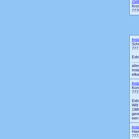
GWL
Kro
777
Inst
Scho
777
Extr
....
alle
inst
elka
Inst
Koni
777
Extr
Wilt
1989
geve
een 
Inst
Hand
777