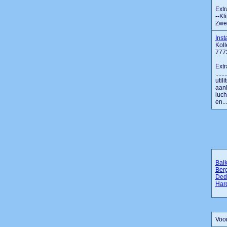
Extr
--Kl
Zwem
Inst
Koll
777
Extr
....
util
aanl
luch
en....
Bal
Ber
Ded
Har
Voor