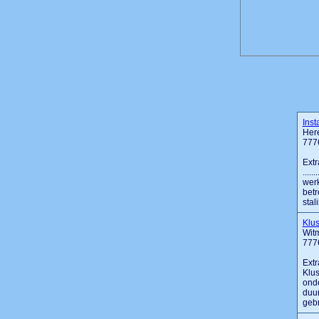
Inst
Here
777
Extr
....
werk
betr
stal
Klus
Wit
777
Extr
Klus
ond
duur
gebr