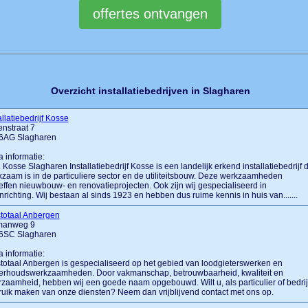
Overzicht installatiebedrijven in Slagharen
allatiebedrijf Kosse
nstraat 7
6AG Slagharen
a informatie:
.... Kosse Slagharen Installatiebedrijf Kosse is een landelijk erkend installatiebedrijf 
zaam is in de particuliere sector en de utiliteitsbouw. Deze werkzaamheden
effen nieuwbouw- en renovatieprojecten. Ook zijn wij gespecialiseerd in
inrichting. Wij bestaan al sinds 1923 en hebben dus ruime kennis in huis van.......
totaal Anbergen
manweg 9
6SC Slagharen
a informatie:
totaal Anbergen is gespecialiseerd op het gebied van loodgieterswerken en
erhoudswerkzaamheden. Door vakmanschap, betrouwbaarheid, kwaliteit en
zaamheid, hebben wij een goede naam opgebouwd. Wilt u, als particulier of bedrij
uik maken van onze diensten? Neem dan vrijblijvend contact met ons op.