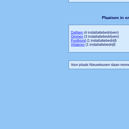
Plaatsen in 
Dalfsen
(4 installatiebedrijven)
Ommen
(3 installatiebedrijven)
Punthorst
(1 installatiebedrijf)
Vilsteren
(1 installatiebedrijf)
Voor plaats Nieuwleusen staan momen