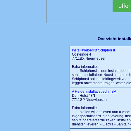
Overzicht instal
Installatiebedrijf Schiphorst
Oosteinde 4
7711BX Nieuwleusen
Extra informatie:
........ Schiphorst is een installatie
sanitair installateur. Naast complete 
Schiphorst ook het leidingwerk voor 
leggen onze monteurs gas, water, ele
A Heide Installatiebedrijf BV
Den Hulst 48/1
7711GP Nieuwleusen
Extra informatie:
........ stellen wij ons even aan u voor
is gespecialiseerd in de levering, ins
sanitair gerelateerde zaken. Installa
diensten leveren: • Electra • Sanitair •..