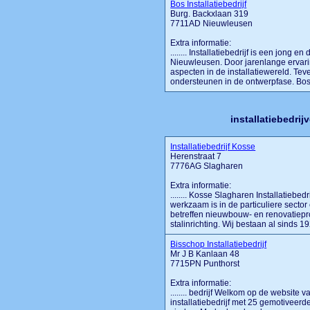
Bos Installatiebedrijf
Burg. Backxlaan 319
7711AD Nieuwleusen
Extra informatie:
........ Installatiebedrijf is een jong e
Nieuwleusen. Door jarenlange ervaring
aspecten in de installatiewereld. Teve
ondersteunen in de ontwerpfase. Bos In
installatiebedri
Installatiebedrijf Kosse
Herenstraat 7
7776AG Slagharen
Extra informatie:
........ Kosse Slagharen Installatiebedr
werkzaam is in de particuliere secto
betreffen nieuwbouw- en renovatiepro
stalinrichting. Wij bestaan al sinds 1
Bisschop Installatiebedrijf
Mr J B Kanlaan 48
7715PN Punthorst
Extra informatie:
........ bedrijf Welkom op de website v
installatiebedrijf met 25 gemotiveer