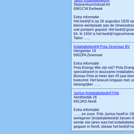
Tabor Installatiebedrijf
Stuijvenburchstraat 64
6961CW Eerbeek
Extra informatie:
Het bedrijf is op 26 augustus 1926 o
kleine werkplaats aan de Smeesstraa
ook pompen gepulst. Het bedrijf groe
64. In 1934 is het bedrijf ingeschre
Tabor .......
Installatiebedrijf Pola Zevenaar BV
Hengelder 19
6902PA Zevenaar
Extra informatie:
Pola Energy Wie zijn wij? Pola Energ
specialiseert in duurzame installatie
Bureau Pola al meer dan 45 jaar bied
toekomst. Het bewust omgaan met, e
belangrijker .......
Jurrius Installatiebedrijf Frits
Aerdtsedijk 26
6913KD Aerdt
Extra informatie:
........ en zoon. Frits Jurrius heeft in
werkgever (Installatiebedrijf Janse
eerste vier jaren was het installatieb
gegaan in Aerdt, alwaar het bedrijf nu