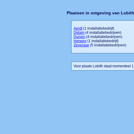
Plaatsen in omgeving van Lobit
Aerdt
(1 installatiebedrijf)
Didam
(4 installatiebedrijven)
Duiven
(4 installatiebedrijven)
Herwen
(1 installatiebedrijf)
Zevenaar
(5 installatiebedrijven)
Voor plaats Lobith staat momenteel 1 