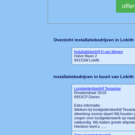
Overzicht installatiebedrijven in Lobith
Installatiebedrijf H van Megen
Halve Maan 2
6915SW Lobith
installatiebedrijven in buurt van Lobith
Loodgietersbedrijf Tesselaar
Rinaldostraat 16/18
6953CP Dieren
Extra informatie:
Welkom bij loodgietersbedrijf Tessela
afwerking voorop staan! Wij houden
zorgen voor loodgieterswerk op maat.
vakkundig. Wij maken goede afsprak
Hierdoor bent u .......