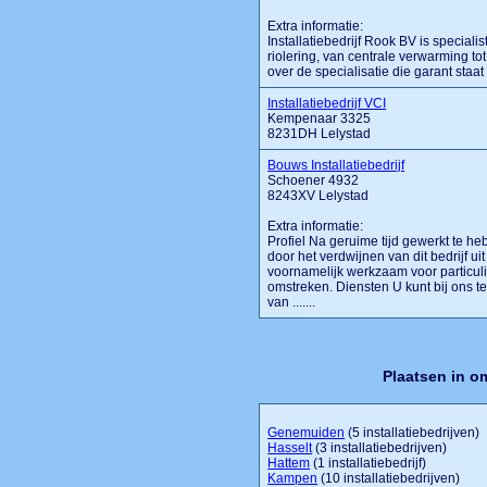
Extra informatie:
Installatiebedrijf Rook BV is speciali
riolering, van centrale verwarming tot
over de specialisatie die garant staat
Installatiebedrijf VCI
Kempenaar 3325
8231DH Lelystad
Bouws Installatiebedrijf
Schoener 4932
8243XV Lelystad
Extra informatie:
Profiel Na geruime tijd gewerkt te heb
door het verdwijnen van dit bedrijf ui
voornamelijk werkzaam voor particul
omstreken. Diensten U kunt bij ons t
van .......
Plaatsen in o
Genemuiden
(5 installatiebedrijven)
Hasselt
(3 installatiebedrijven)
Hattem
(1 installatiebedrijf)
Kampen
(10 installatiebedrijven)