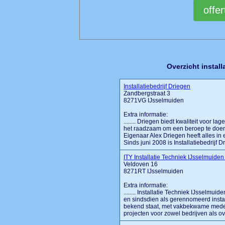
Overzicht install
Installatiebedrijf Driegen
Zandbergstraat 3
8271VG IJsselmuiden
Extra informatie:
........ Driegen biedt kwaliteit voor l
het raadzaam om een beroep te doen o
Eigenaar Alex Driegen heeft alles in e
Sinds juni 2008 is Installatiebedrijf Dr
ITY Installatie Techniek IJsselmuide
Veldoven 16
8271RT IJsselmuiden
Extra informatie:
........ Installatie Techniek IJsselmuid
en sindsdien als gerennomeerd insta
bekend staat, met vakbekwame medewe
projecten voor zowel bedrijven als ove