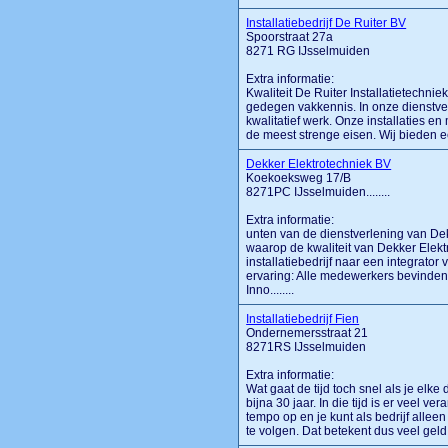
Installatiebedrijf De Ruiter BV
Spoorstraat 27a
8271 RG IJsselmuiden
Extra informatie:
Kwaliteit De Ruiter Installatietechni
gedegen vakkennis. In onze dienstver
kwalitatief werk. Onze installaties e
de meest strenge eisen. Wij bieden ee
Dekker Elektrotechniek BV
Koekoeksweg 17/B
8271PC IJsselmuiden........
Extra informatie:
unten van de dienstverlening van Dek
waarop de kwaliteit van Dekker Elekt
installatiebedrijf naar een integrator 
ervaring: Alle medewerkers bevinden z
Inno........
Installatiebedrijf Fien
Ondernemersstraat 21
8271RS IJsselmuiden
Extra informatie:
Wat gaat de tijd toch snel als je elke
bijna 30 jaar. In die tijd is er veel 
tempo op en je kunt als bedrijf allee
te volgen. Dat betekent dus veel geld 