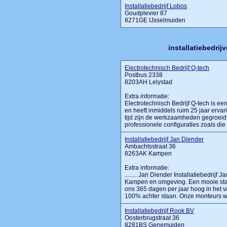
Installatiebedrijf Lobos
Goudplevier 87
8271GE IJsselmuiden
installatiebedrij
Electrotechnisch Bedrijf Q-tech
Postbus 2338
8203AH Lelystad
Extra informatie:
Electrotechnisch Bedrijf Q-tech is een
en heeft inmiddels ruim 25 jaar ervar
tijd zijn de werkzaamheden gegroeid 
professionele configuraties zoals die 
Installatiebedrijf Jan Diender
Ambachtsstraat 36
8263AK Kampen
Extra informatie:
........ Jan Diender Installatiebedrijf 
Kampen en omgeving. Een mooie staat 
ons 365 dagen per jaar hoog in het 
100% achter staan. Onze monteurs wor
Installatiebedrijf Rook BV
Oosterbrugstraat 36
8281BS Genemuiden