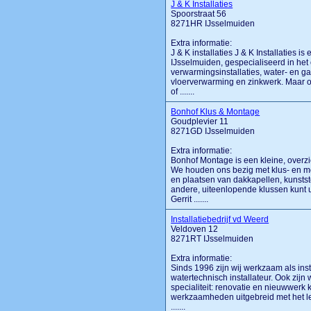
J & K Installaties
Spoorstraat 56
8271HR IJsselmuiden
Extra informatie:
J & K installaties J & K Installaties is
IJsselmuiden, gespecialiseerd in he
verwarmingsinstallaties, water- en gasi
vloerverwarming en zinkwerk. Maar 
of .......
Bonhof Klus & Montage
Goudplevier 11
8271GD IJsselmuiden
Extra informatie:
Bonhof Montage is een kleine, overzi
We houden ons bezig met klus- en mo
en plaatsen van dakkapellen, kunsts
andere, uiteenlopende klussen kunt u
Gerrit .......
Installatiebedrijf vd Weerd
Veldoven 12
8271RT IJsselmuiden
Extra informatie:
Sinds 1996 zijn wij werkzaam als inst
watertechnisch installateur. Ook zijn
specialiteit: renovatie en nieuwwerk
werkzaamheden uitgebreid met het l
.......