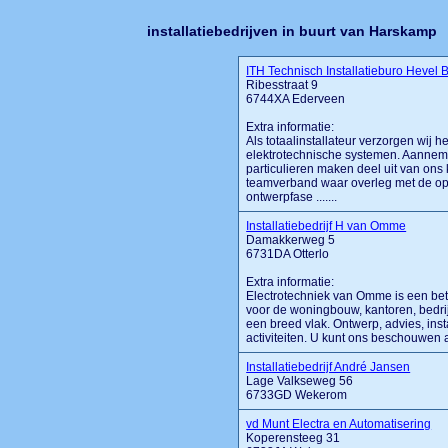
installatiebedrijven in buurt van Harskamp
ITH Technisch Installatieburo Hevel 
Ribesstraat 9
6744XA Ederveen
Extra informatie:
Als totaalinstallateur verzorgen wij 
elektrotechnische systemen. Aanneme
particulieren maken deel uit van ons 
teamverband waar overleg met de opd
ontwerpfase .......
Installatiebedrijf H van Omme
Damakkerweg 5
6731DA Otterlo
Extra informatie:
Electrotechniek van Omme is een betr
voor de woningbouw, kantoren, bedrij
een breed vlak. Ontwerp, advies, inst
activiteiten. U kunt ons beschouwen als
Installatiebedrijf André Jansen
Lage Valkseweg 56
6733GD Wekerom
vd Munt Electra en Automatisering
Koperensteeg 31