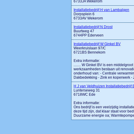
6733JA Wekerom
Installatiebedrijf H van Lambalgen
Dorpsplein 6
6733AV Wekerom
Installatiebedrijf N Drost
Buurtweg 47
6744PP Ederveen
Installatiebedrijf W Ginkel BV
Weerkruislaan 97/C
6721BS Bennekom
Extra informatie:
........ W Ginkel BV is een middelgroo
werkzaamheden bestaan uit renovatie
onderhoud van: - Centrale verwarming 
Dakbedekking - Zink en koperwerk - Zo
H J van Veldhuizen Installatiebedrijf
Lunterseweg 31
6718WC Ede
Extra informatie:
Ons bedrijf is een veelzijdig installati
deze tijd zijn, dat klaar staat voor bed
Duurzame energie oa; Warmtepompen ww