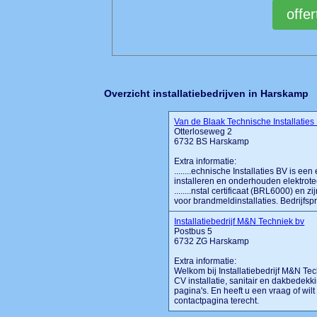
Overzicht installatiebedrijven in Harskamp
Van de Blaak Technische Installaties
Otterloseweg 2
6732 BS Harskamp
Extra informatie:
........echnische Installaties BV is een
installeren en onderhouden elektrotec
........nstal certificaat (BRL6000) en z
voor brandmeldinstallaties. Bedrijfspro
Installatiebedrijf M&N Techniek bv
Postbus 5
6732 ZG Harskamp
Extra informatie:
Welkom bij Installatiebedrijf M&N Tec
CV installatie, sanitair en dakbedekk
pagina's. En heeft u een vraag of wil
contactpagina terecht.