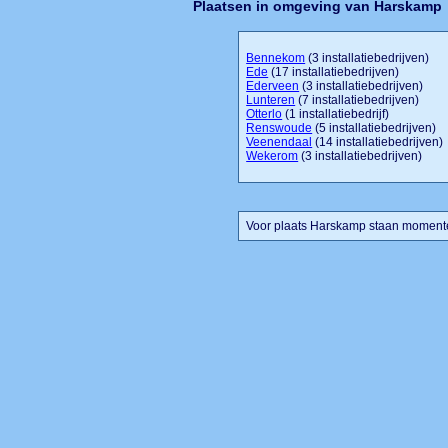
Plaatsen in omgeving van Harskamp
Bennekom
(3 installatiebedrijven)
Ede
(17 installatiebedrijven)
Ederveen
(3 installatiebedrijven)
Lunteren
(7 installatiebedrijven)
Otterlo
(1 installatiebedrijf)
Renswoude
(5 installatiebedrijven)
Veenendaal
(14 installatiebedrijven)
Wekerom
(3 installatiebedrijven)
Voor plaats Harskamp staan momentee