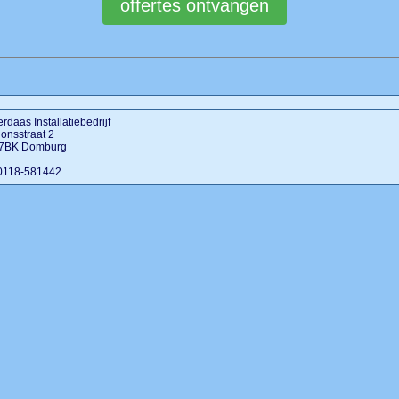
rdaas Installatiebedrijf
ionsstraat 2
7BK Domburg
 0118-581442