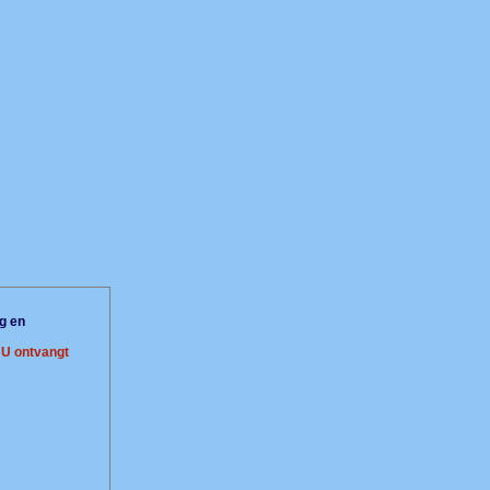
g en
.
U ontvangt