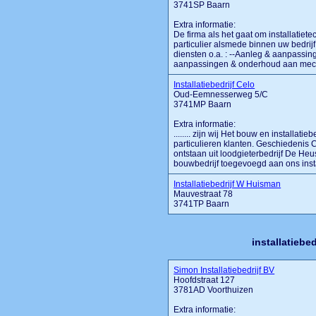
3741SP Baarn
Extra informatie:
De firma als het gaat om installatie
particulier alsmede binnen uw bedrijf
diensten o.a. : --Aanleg & aanpassin
aanpassingen & onderhoud aan mechani
Installatiebedrijf Celo
Oud-Eemnesserweg 5/C
3741MP Baarn
Extra informatie:
........ zijn wij Het bouw en installati
particulieren klanten. Geschiedenis Ce
ontstaan uit loodgieterbedrijf De Heus
bouwbedrijf toegevoegd aan ons installa
Installatiebedrijf W Huisman
Mauvestraat 78
3741TP Baarn
installatiebe
Simon Installatiebedrijf BV
Hoofdstraat 127
3781AD Voorthuizen
Extra informatie: