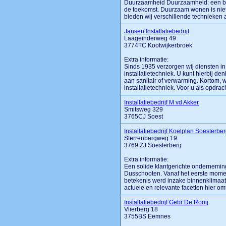
Duurzaamheid Duurzaamheid: een bel
de toekomst. Duurzaam wonen is niet 
bieden wij verschillende technieken
Jansen Installatiebedrijf
Laageinderweg 49
3774TC Kootwijkerbroek
Extra informatie:
Sinds 1935 verzorgen wij diensten i
installatietechniek. U kunt hierbij d
aan sanitair of verwarming. Kortom, 
installatietechniek. Voor u als opdrach
Installatiebedrijf M vd Akker
Smitsweg 329
3765CJ Soest
Installatiebedrijf Koelplan Soesterbe
Sterrenbergweg 19
3769 ZJ Soesterberg
Extra informatie:
Een solide klantgerichte ondernemin
Dusschooten. Vanaf het eerste momen
betekenis werd inzake binnenklimaato
actuele en relevante facetten hier omtre
Installatiebedrijf Gebr De Rooij
Vlierberg 18
3755BS Eemnes