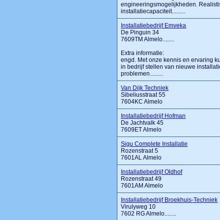
engineeringsmogelijkheden. Realisti
installatiecapaciteit.........
Installatiebedrijf Emveka
De Pinguin 34
7609TM Almelo........
Extra informatie:
engd. Met onze kennis en ervaring k
in bedrijf stellen van nieuwe installa
problemen.........
Van Dijk Techniek
Sibeliusstraat 55
7604KC Almelo
Installatiebedrijf Hofman
De Jachtvalk 45
7609ET Almelo
Sigu Complete Installatie
Rozenstraat 5
7601AL Almelo
Installatiebedrijf Oldhof
Rozenstraat 49
7601AM Almelo
Installatiebedrijf Broekhuis-Techniek
Virulyweg 10
7602 RG Almelo........