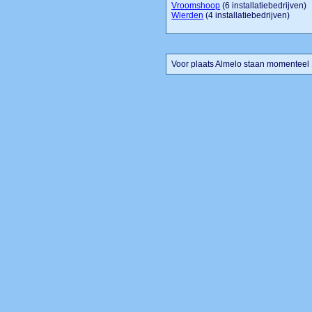
Vroomshoop
(6 installatiebedrijven)
Wierden
(4 installatiebedrijven)
Voor plaats Almelo staan momenteel 1