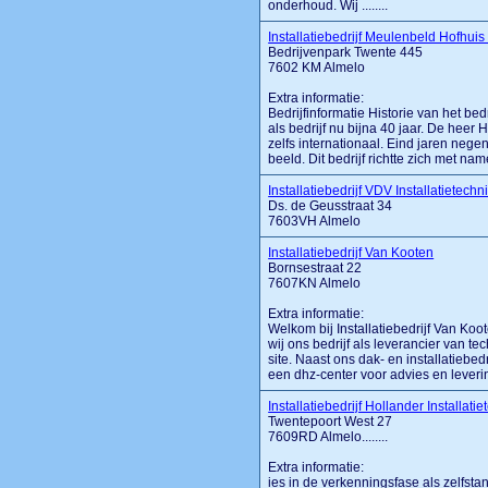
onderhoud. Wij ........
Installatiebedrijf Meulenbeld Hofhuis
Bedrijvenpark Twente 445
7602 KM Almelo
Extra informatie:
Bedrijfinformatie Historie van het bed
als bedrijf nu bijna 40 jaar. De heer H.
zelfs internationaal. Eind jaren negen
beeld. Dit bedrijf richtte zich met na
Installatiebedrijf VDV Installatietechn
Ds. de Geusstraat 34
7603VH Almelo
Installatiebedrijf Van Kooten
Bornsestraat 22
7607KN Almelo
Extra informatie:
Welkom bij Installatiebedrijf Van Ko
wij ons bedrijf als leverancier van tec
site. Naast ons dak- en installatiebe
een dhz-center voor advies en levering 
Installatiebedrijf Hollander Installati
Twentepoort West 27
7609RD Almelo........
Extra informatie:
ies in de verkenningsfase als zelfstan