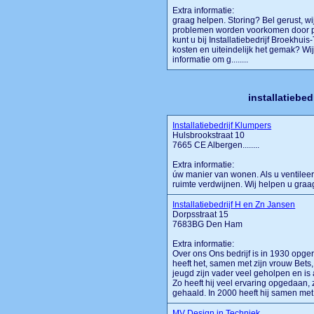
Extra informatie:
graag helpen. Storing? Bel gerust, w
problemen worden voorkomen door p
kunt u bij Installatiebedrijf Broekhui
kosten en uiteindelijk het gemak? W
informatie om g........
installatiebed
Installatiebedrijf Klumpers
Hulsbrookstraat 10
7665 CE Albergen........
Extra informatie:
úw manier van wonen. Als u ventileert,
ruimte verdwijnen. Wij helpen u graag 
Installatiebedrijf H en Zn Jansen
Dorpsstraat 15
7683BG Den Ham
Extra informatie:
Over ons Ons bedrijf is in 1930 opge
heeft het, samen met zijn vrouw Bets,
jeugd zijn vader veel geholpen en is 
Zo heeft hij veel ervaring opgedaan,
gehaald. In 2000 heeft hij samen met 
MV Design in Techniek