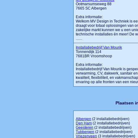
Ootmarsumseweg 88
7665 SC Albergen
Extra informatie:
Welkom MV Design in Techniek is ee
draagt voor totaal oplossingen van ont
zakelijke markt kunnen we u een uni
technische installaties én meer! De
.......
Installatiebedrijf Van Mourik
Tonnendijk 114
7681BR Vroomshoop
Extra informatie:
Installatiebedrijf Van Mourik is gesp
verwarming, CV, dakwerk, sanitair e
kwaliteit, flexibiliteit, en vakmansch
ervaring op alle fronten van een nie
Plaatsen i
Albergen
(2 installatiebedrijven)
Den Ham
(2 installatiebedrijven)
Geesteren
(2 installatiebedrijven)
Tubbergen
(2 installatiebedrijven)
Vriezenveen
(3 installatiebedrijven)